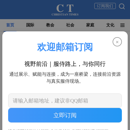
订阅我们
首页
国际
教会
社会
家庭
文化
×
欢迎邮箱订阅
视野前沿｜服侍路上，与你同行
通过展示、赋能与连接，成为一座桥梁，连接前沿资源
与真实服侍现场。
世界华人基督教联盟总干事陈业伟牧师：
立即订阅
需要更清晰地向中国教会介绍福音派
在全球局势日益复杂、华人教会分布遍及世界各地的今天，如何跨