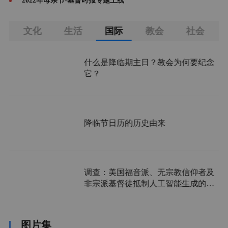
2022年母亲节-基督时报专题上线
庭
文化
生活
国际
教会
社会
什么是降临期主日？教会为何要纪念
它？
降临节日历的历史由来
调查：美国福音派、无宗教信仰者及
非宗派基督徒抵制人工智能生成的视
频
图片集