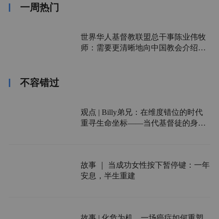
一周热门
世界华人基督教联盟总干事陈业伟牧
师：需要更清晰地向中国教会介绍福
音派
不容错过
观点 | Billy弟兄：在维度错位的时代
重寻生命坐标——当代基督徒的身份
迷失与觉醒之路
故事 ｜ 当成功女性按下暂停键：一年
安息，半生重建
故事 | 化危为机，一场癌症如何重塑