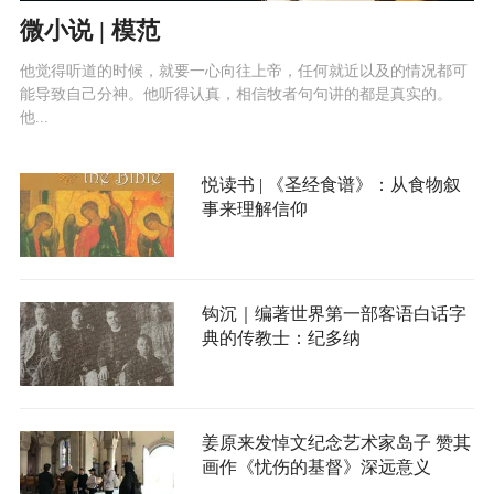
微小说 | 模范
他觉得听道的时候，就要一心向往上帝，任何就近以及的情况都可
能导致自己分神。他听得认真，相信牧者句句讲的都是真实的。
他...
悦读书 | 《圣经食谱》：从食物叙
事来理解信仰
钩沉｜编著世界第一部客语白话字
典的传教士：纪多纳
姜原来发悼文纪念艺术家岛子 赞其
画作《忧伤的基督》深远意义