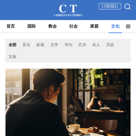
订阅我们
首页
国际
教会
社会
家庭
文化
全部
音乐
影视
文学
书刊
艺术
名人
历史
文旅