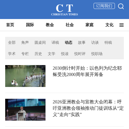
订阅我们
首页
国际
教会
社会
家庭
文化
全部
角声
圆桌间
译稿
动态
故事
访谈
特稿
学术
专栏
历史
文学
悦读
悦时评
悦职场
2030倒计时开始：以色列为纪念耶
稣受洗2000周年展开筹备
2026亚洲教会与宣教大会闭幕：呼
吁亚洲教会领袖推动门徒训练从“定
义”走向“实践”