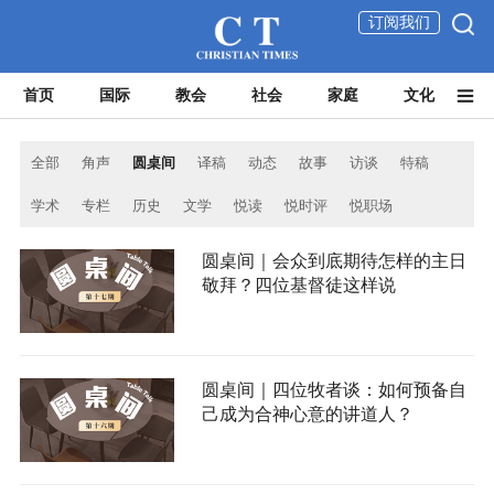
订阅我们
首页
国际
教会
社会
家庭
文化
全部
角声
圆桌间
译稿
动态
故事
访谈
特稿
学术
专栏
历史
文学
悦读
悦时评
悦职场
圆桌间｜会众到底期待怎样的主日
敬拜？四位基督徒这样说
圆桌间｜四位牧者谈：如何预备自
己成为合神心意的讲道人？