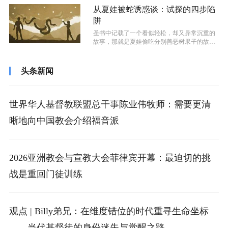
从夏娃被蛇诱惑谈：试探的四步陷
阱
圣书中记载了一个看似轻松，却又异常沉重的
故事，那就是夏娃偷吃分别善恶树果子的故
事。说这个故事轻松，是因为仅仅记载了亚...
头条新闻
世界华人基督教联盟总干事陈业伟牧师：需要更清
晰地向中国教会介绍福音派
2026亚洲教会与宣教大会菲律宾开幕：最迫切的挑
战是重回门徒训练
观点 | Billy弟兄：在维度错位的时代重寻生命坐标
——当代基督徒的身份迷失与觉醒之路