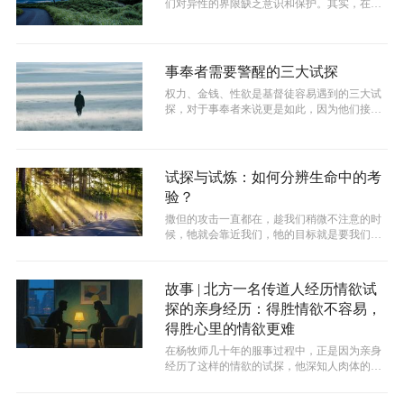
们对异性的界限缺乏意识和保护。其实，在异
性之间（除了夫妻关系）的任何关系中，...
事奉者需要警醒的三大试探
权力、金钱、性欲是基督徒容易遇到的三大试
探，对于事奉者来说更是如此，因为他们接触
的教会事务多，认识的信徒多，挑战也就...
试探与试炼：如何分辨生命中的考
验？
撒但的攻击一直都在，趁我们稍微不注意的时
候，牠就会靠近我们，牠的目标就是要我们失
败，然后自暴自弃、直至离开上帝的面。...
故事 | 北方一名传道人经历情欲试
探的亲身经历：得胜情欲不容易，
得胜心里的情欲更难
在杨牧师几十年的服事过程中，正是因为亲身
经历了这样的情欲的试探，他深知人肉体的情
欲隐藏得有多深和多么可怕。杨牧师说：...