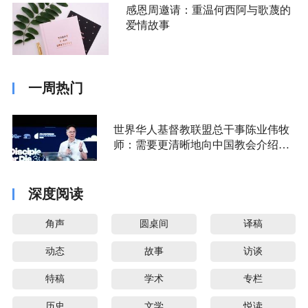
感恩周邀请：重温何西阿与歌蔑的
爱情故事
一周热门
世界华人基督教联盟总干事陈业伟牧
师：需要更清晰地向中国教会介绍福
音派
深度阅读
角声
圆桌间
译稿
动态
故事
访谈
特稿
学术
专栏
历史
文学
悦读