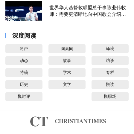
世界华人基督教联盟总干事陈业伟牧
师：需要更清晰地向中国教会介绍福
音派
深度阅读
角声
圆桌间
译稿
动态
故事
访谈
特稿
学术
专栏
历史
文学
悦读
悦时评
悦职场