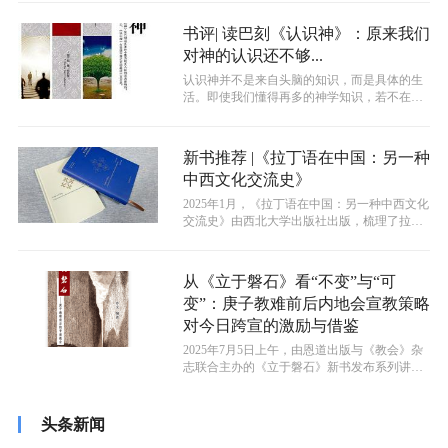
书评| 读巴刻《认识神》：原来我们
对神的认识还不够...
认识神并不是来自头脑的知识，而是具体的生
活。即使我们懂得再多的神学知识，若不在认
识神这件最为重要的事情上下功夫，我们...
新书推荐 |《拉丁语在中国：另一种
中西文化交流史》
2025年1月，《拉丁语在中国：另一种中西文化
交流史》由西北大学出版社出版，梳理了拉丁
语在中国鲜为人知的历史，为研...
从《立于磐石》看“不变”与“可
变”：庚子教难前后内地会宣教策略
对今日跨宣的激励与借鉴
2025年7月5日上午，由恩道出版与《教会》杂
志联合主办的《立于磐石》新书发布系列讲座
（三）“‘不变’与‘可变’——...
头条新闻