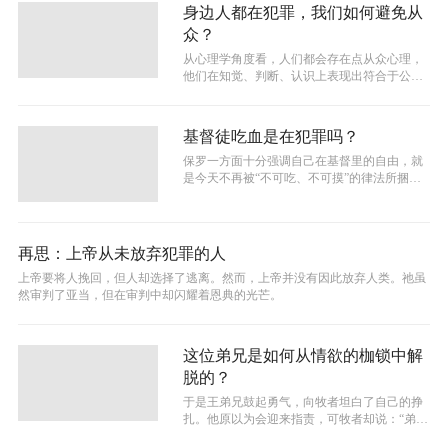
身边人都在犯罪，我们如何避免从
众？
从心理学角度看，人们都会存在点从众心理，
他们在知觉、判断、认识上表现出符合于公众
舆论或多数人的行为方式。而从众犯罪同...
基督徒吃血是在犯罪吗？
保罗一方面十分强调自己在基督里的自由，就
是今天不再被“不可吃、不可摸”的律法所捆
绑，而是在福音中得着了释放。但另一方...
再思：上帝从未放弃犯罪的人
上帝要将人挽回，但人却选择了逃离。然而，上帝并没有因此放弃人类。祂虽
然审判了亚当，但在审判中却闪耀着恩典的光芒。
这位弟兄是如何从情欲的枷锁中解
脱的？
于是王弟兄鼓起勇气，向牧者坦白了自己的挣
扎。他原以为会迎来指责，可牧者却说：“弟
兄，我们都曾软弱，重要的是愿意回到主...