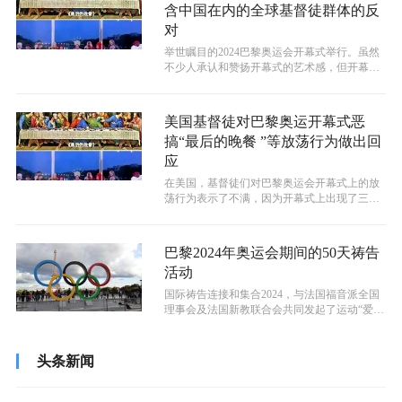
含中国在内的全球基督徒群体的反
对
举世瞩目的2024巴黎奥运会开幕式举行。虽然
不少人承认和赞扬开幕式的艺术感，但开幕式
上出现的多个画面如模范和亵渎达芬...
美国基督徒对巴黎奥运开幕式恶
搞“最后的晚餐 ”等放荡行为做出回
应
在美国，基督徒们对巴黎奥运会开幕式上的放
荡行为表示了不满，因为开幕式上出现了三角
恋和描绘《最后的晚餐》的变装皇后扮演...
巴黎2024年奥运会期间的50天祷告
活动
国际祷告连接和集合2024，与法国福音派全国
理事会及法国新教联合会共同发起了运动“爱法
国”和倡议“法国1百万”。
头条新闻