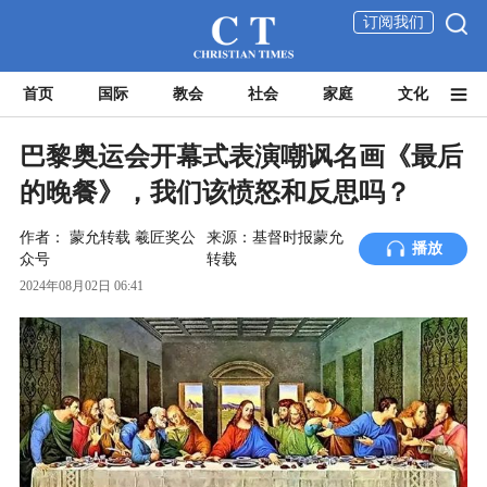
订阅我们
首页
国际
教会
社会
家庭
文化
巴黎奥运会开幕式表演嘲讽名画《最后
的晚餐》，我们该愤怒和反思吗？
作者：
蒙允转载
羲匠奖公
来源：基督时报蒙允
播放
众号
转载
2024年08月02日 06:41