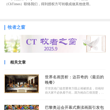
（ChTimes）联络我们，得到授权方可转载或做其他使用。
牧者之窗
相关文章
世界名画赏析：达芬奇的《最后的
晚餐》
尽管其他门徒想要努力阻止祂被抓走，但祂却
劝大家不必执着于此，因为祂自己很清楚，被
钉上苦架正是祂为世人带来救赎的一部分...
巴黎奥运会开幕式亵渎画面引发包