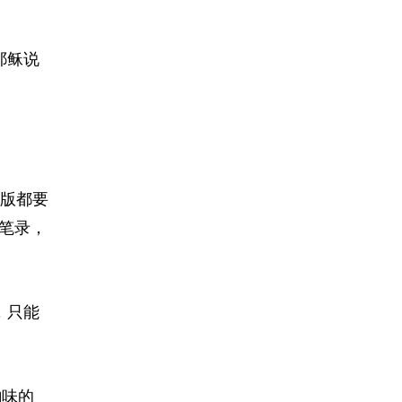
耶稣说
版都要
笔录，
，只能
韵味的