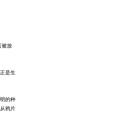
言被放
正是生
明的种
从鸦片