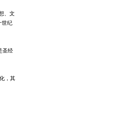
想、文
十世纪
是圣经
语化，其