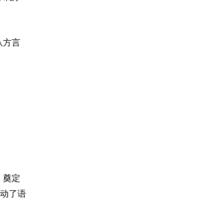
从方言
》奠定
动了语