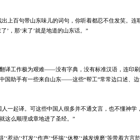
找出上百句带山东味儿的词句，你听着都忍不住发笑。连
’，那‘末了’就是地道的山东话。”
翻译工作极为艰难——没有字典，没有标准汉语，连印刷
中国助手有一些来自山东——这些“帮工”常常边口述、边
国人一起译。可这些中国人很多并不通文言，也不懂神学
就这么顺理成章地进了圣经。”
’‘惹动’‘打发’‘作声’‘怀揣’‘休整’‘越发缠磨’等带着方言