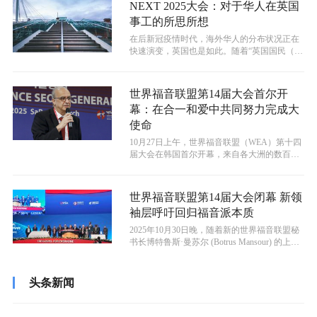
NEXT 2025大会：对于华人在英国
事工的所思所想
在后新冠疫情时代，海外华人的分布状况正在
快速演变，英国也是如此。随着“英国国民（海
外）”（BNO） 签证的引入，英国...
世界福音联盟第14届大会首尔开
幕：在合一和爱中共同努力完成大
使命
10月27日上午，世界福音联盟（WEA）第十四
届大会在韩国首尔开幕，来自各大洲的数百名
领袖们齐聚一堂，此次大会的主题...
世界福音联盟第14届大会闭幕 新领
袖层呼吁回归福音派本质
​2025年10月30日晚，随着新的世界福音联盟秘
书长博特鲁斯·曼苏尔 (Botrus Mansour) 的上
任、选...
头条新闻