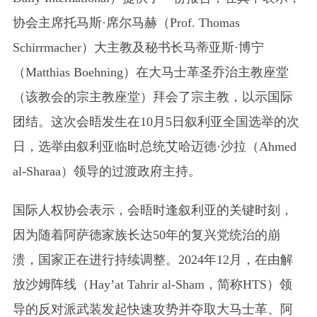
协会主席托马斯·席尔马赫
（Prof. Thomas
Schirrmacher）
大主教及秘书长马蒂亚斯·博宁
（Matthias Boehning）
在大马士革圣乔治主教座堂
（该教会的宗主教座堂）拜会了宗主教，以示国际
团结。这次会晤发生在10月5日叙利亚全国选举的次
日，选举由叙利亚临时总统艾哈迈德·沙拉
（Ahmed
al-Sharaa）
领导的过渡政府主持。
国际人权协会表示，会晤时逢叙利亚的关键时刻，
因为随着阿萨德家族长达50年的复兴党统治的崩
溃，国家正在进行持续调整。2024年12月，在由解
放沙姆阵线
（Hay’at Tahrir al-Sham，简称HTS）
领
导的反对派武装发起快速攻势并夺取大马士革、阿