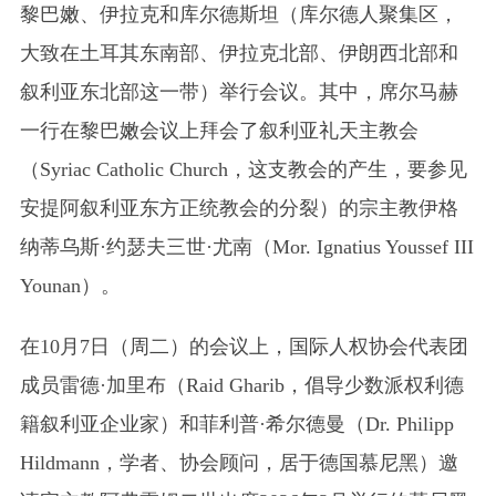
黎巴嫩、伊拉克和库尔德斯坦
（库尔德人聚集区，
大致在土耳其东南部、伊拉克北部、伊朗西北部和
叙利亚东北部这一带）
举行会议。其中，席尔马赫
一行在黎巴嫩会议上拜会了叙利亚礼天主教会
（Syriac Catholic Church，这支教会的产生，要参见
安提阿叙利亚东方正统教会的分裂）
的宗主教伊格
纳蒂乌斯·约瑟夫三世·尤南
（Mor. Ignatius Youssef III
Younan）
。
在10月7日（周二）的会议上，国际人权协会代表团
成员雷德·加里布
（Raid Gharib，倡导少数派权利德
籍叙利亚企业家）
和菲利普·希尔德曼
（Dr. Philipp
Hildmann，学者、协会顾问，居于德国慕尼黑）
邀