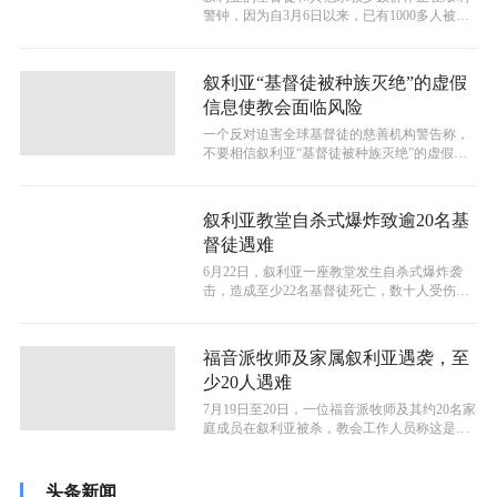
警钟，因为自3月6日以来，已有1000多人被杀
害，人权组织称这是自去年12月...
叙利亚“基督徒被种族灭绝”的虚假
信息使教会面临风险
一个反对迫害全球基督徒的慈善机构警告称，
不要相信叙利亚“基督徒被种族灭绝”的虚假报
道，称这种说法只会使该国的基督徒面...
叙利亚教堂自杀式爆炸致逾20名基
督徒遇难
6月22日，叙利亚一座教堂发生自杀式爆炸袭
击，造成至少22名基督徒死亡，数十人受伤。
伊斯兰国（IS）被指控策划了此次...
福音派牧师及家属叙利亚遇袭，至
少20人遇难
7月19日至20日，一位福音派牧师及其约20名家
庭成员在叙利亚被杀，教会工作人员称这是一
次有针对性的屠杀。遇难者包括...
头条新闻