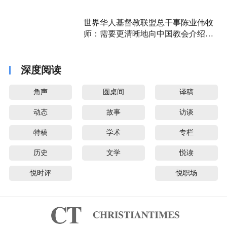
世界华人基督教联盟总干事陈业伟牧
师：需要更清晰地向中国教会介绍福
音派
深度阅读
角声
圆桌间
译稿
动态
故事
访谈
特稿
学术
专栏
历史
文学
悦读
悦时评
悦职场