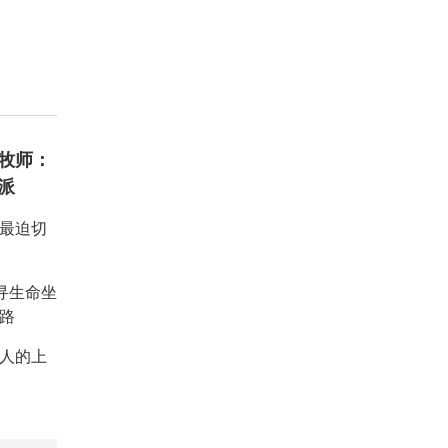
牧师：
派
：最迫切
重寻生命坐
路
人的上