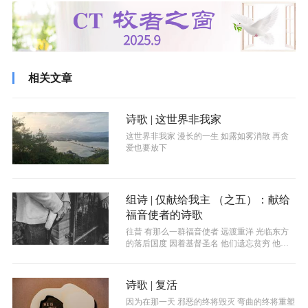
相关文章
诗歌 | 这世界非我家
这世界非我家 漫长的一生 如露如雾消散 再贪
爱也要放下
组诗 | 仅献给我主 （之五）：献给
福音使者的诗歌
往昔 有那么一群福音使者 远渡重洋 光临东方
的落后国度 因着基督圣名 他们遗忘贫穷 他们
遗忘患难 他们...
诗歌 | 复活
因为在那一天 邪恶的终将毁灭 弯曲的终将重塑