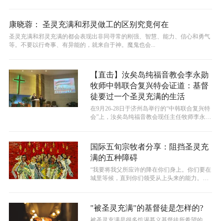
代，这是莫大的恩典，也是建立教会不可...
康晓蓉： 圣灵充满和邪灵做工的区别究竟何在
圣灵充满和邪灵充满的都会表现出非同寻常的刚强、智慧、能力、信心和勇气
等。不要以行奇事、有异能的，就来自于神。魔鬼也会...
【直击】汝矣岛纯福音教会李永勋
牧师中韩联合复兴特会证道：基督
徒要过一个圣灵充满的生活
在9月26-28日于济州岛举行的“中韩联合复兴特
会”上，汝矣岛纯福音教会现任主任牧师李永勋
牧师分享了无论在个人属灵生...
国际五旬宗牧者分享：阻挡圣灵充
满的五种障碍
​“我要将我父所应许的降在你们身上。你们要在
城里等候，直到你们领受从上头来的能力。
（【路24:49】）”耶稣在这里说...
"被圣灵充满"的基督徒是怎样的?
​被圣灵充满是很多饥渴慕义基督徒所希望的，