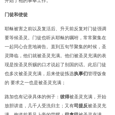
开始了祂的事奉工作。
门徒和使徒
耶稣被害之前以及复活后、升天前反复对门徒强调
要等候圣灵。门徒也听从耶稣的嘱咐，常常聚集在
一起同心合意地祷告。直到五旬节聚集的时候，圣
灵降临，他们就被圣灵充满。他们被圣灵充满的表
现是按圣灵所赐的口才说起了别国的话。此后门徒
也多次被圣灵充满，后来使徒拣选
执事们
管理饭食
的 要求之一也是被圣灵充满；
路加也有记录具体的例子：
彼得
被圣灵充满，开始
放胆讲道，几千人受洗归主；又有
司提反
被圣灵充
满，殉道前看见上帝的荣耀；
巴拿巴
被圣灵充满，