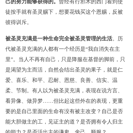
己的努力能够获得的。
曾经有行邪术的西门看到使
徒按手就有圣灵赐下，想要花钱买这个恩赐，反被
彼得训斥。
被圣灵充满是一种生命完全被圣灵管理的生活
。历
代被圣灵充满的人都有一个经历是“我自消失在主
里”。当人不再有自己，只是降服在基督的脚前，只
是渴望为主而活，自然会结出圣灵的果子，就是仁
爱、喜乐、和平、忍耐、恩慈、良善、信实、温
柔、节制。有人以为被圣灵充满，表现在说方言、
看异像、做异梦……但比起这些外在的表现，更重
要的是自己里面的生命有没有被主改变？自己是否
能大胆做主的工，见证主的道？是否拥有令人归主
的能力？是否活出主的谦卑、舍己、顺服？……