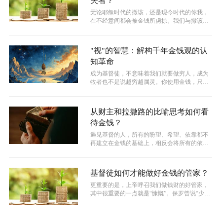
失者？
无论耶稣时代的撒该，还是现今时代的你我，
在不经意间都会被金钱所虏掠。我们与撒该不
同之处，也许仅仅是我们没有拥有撒该当...
"视"的智慧：解构千年金钱观的认
知革命
成为基督徒，不意味着我们就要做穷人，成为
牧者也不是说越穷越属灵。你使用金钱，只要
不被金钱奴役，成为他的奴隶，只要不拜...
从财主和拉撒路的比喻思考如何看
待金钱？
遇见基督的人，所有的盼望、希望、依靠都不
再建立在金钱的基础上，相反会将所有的依靠
建立在上帝的身上。是福、是祸、是富贵...
基督徒如何才能做好金钱的管家？
更重要的是，上帝呼召我们做钱财的好管家，
其中很重要的一点就是“慷慨”。保罗曾说“少种
的少收，多种的多收”，这里的“种...