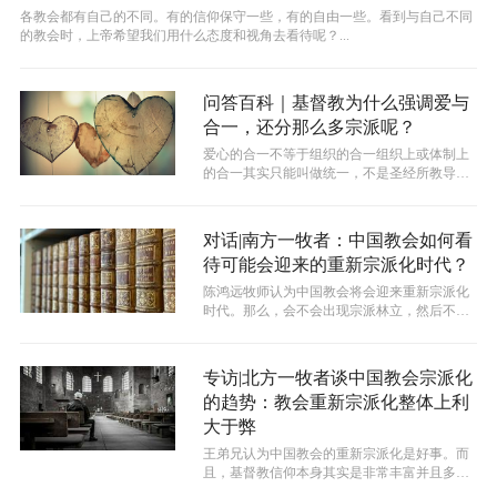
各教会都有自己的不同。有的信仰保守一些，有的自由一些。看到与自己不同
的教会时，上帝希望我们用什么态度和视角去看待呢？...
问答百科｜基督教为什么强调爱与
合一，还分那么多宗派呢？
爱心的合一不等于组织的合一组织上或体制上
的合一其实只能叫做统一，不是圣经所教导的
合一。圣经教导我们，合一是圣灵的工作...
对话|南方一牧者：中国教会如何看
待可能会迎来的重新宗派化时代？
陈鸿远牧师认为中国教会将会迎来重新宗派化
时代。那么，会不会出现宗派林立，然后不同
宗派之间冲突非常多的情况呢？
专访|北方一牧者谈中国教会宗派化
的趋势：教会重新宗派化整体上利
大于弊
王弟兄认为中国教会的重新宗派化是好事。而
且，基督教信仰本身其实是非常丰富并且多元
的。核心真理当然一定是一致的，但是在...