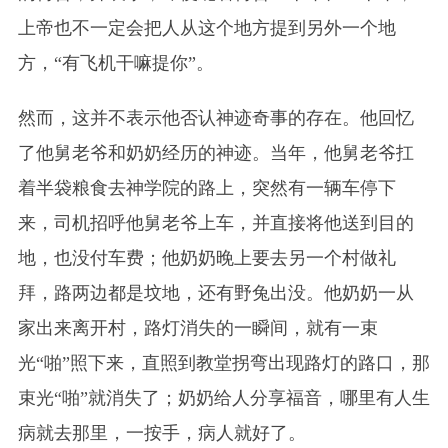
上帝也不一定会把人从这个地方提到另外一个地
方，“有飞机干嘛提你”。
然而，这并不表示他否认神迹奇事的存在。他回忆
了他舅老爷和奶奶经历的神迹。当年，他舅老爷扛
着半袋粮食去神学院的路上，突然有一辆车停下
来，司机招呼他舅老爷上车，并直接将他送到目的
地，也没付车费；他奶奶晚上要去另一个村做礼
拜，路两边都是坟地，还有野兔出没。他奶奶一从
家出来离开村，路灯消失的一瞬间，就有一束
光“啪”照下来，直照到教堂拐弯出现路灯的路口，那
束光“啪”就消失了；奶奶给人分享福音，哪里有人生
病就去那里，一按手，病人就好了。