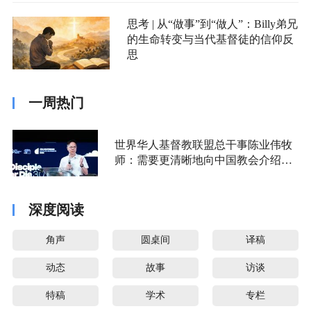
思考 | 从“做事”到“做人”：Billy弟兄
的生命转变与当代基督徒的信仰反
思
一周热门
世界华人基督教联盟总干事陈业伟牧
师：需要更清晰地向中国教会介绍福
音派
深度阅读
角声
圆桌间
译稿
动态
故事
访谈
特稿
学术
专栏