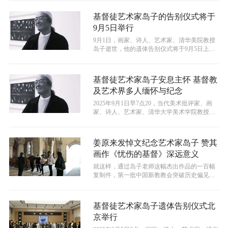
基督徒艺术家岛子的告别仪式将于
9月5日举行
​9月1日，画家、诗人、艺术家、清华美院教授
岛子逝世，他的遗体告别仪式将于9月5日上午9
点于北京昌平殡仪馆久安厅举行...
基督徒艺术家岛子安息主怀 基督教
及艺术界多人缅怀与纪念
2025年9月1日早7点20，当代美术批评家、画
家、诗人、艺术家、清华大学美术学院教授岛
子因病于北京逝世，享年69岁...
姜原来发悼文纪念艺术家岛子 赞其
画作《忧伤的基督》深远意义
就这样，通过岛子老师这幅杰出作品的一百幅
复制件，第一批中国新教教会突破历史偏见、
在信仰生活中正式接纳了圣像画。不知道...
基督徒艺术家岛子遗体告别仪式北
京举行