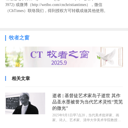
3972
) ‬或微博（http://weibo.com/cnchristiantimes），微信
（ChTimes）联络我们，得到授权方可转载或做其他使用。
牧者之窗
相关文章
逝者 | 基督徒艺术家岛子逝世 其作
品圣水墨被誉为当代艺术灵性“荒芜
的微光”
2025年9月1日早7点20，当代美术批评家、画
家、诗人、艺术家、清华大学美术学院教授岛
子因病于北京逝世，享年69岁...