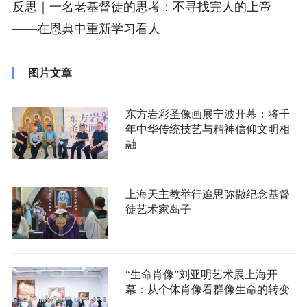
反思｜一名老基督徒的思考：不寻找完人的上帝
——在恩典中重新学习看人
图片文章
东方岩彩圣像画展宁波开幕：将千
年中华传统技艺与精神信仰文明相
融
上海天主教举行追思弥撒纪念基督
徒艺术家岛子
“生命肖像”刘亚明艺术展上海开
幕：从个体肖像看群像生命的转变