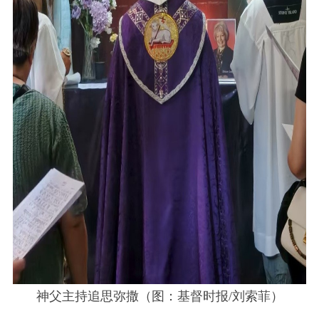
神父主持追思弥撒（图：基督时报/刘索菲）