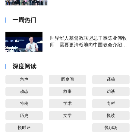
一周热门
世界华人基督教联盟总干事陈业伟牧
师：需要更清晰地向中国教会介绍福
音派
深度阅读
角声
圆桌间
译稿
动态
故事
访谈
特稿
学术
专栏
历史
文学
悦读
悦时评
悦职场