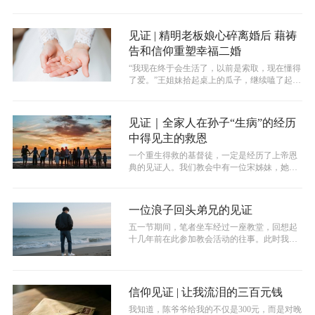
事，钱没少花，病却越来越严重。在绝望...
见证 | 精明老板娘心碎离婚后 藉祷
告和信仰重塑幸福二婚
“我现在终于会生活了，以前是索取，现在懂得
了爱。”王姐妹拾起桌上的瓜子，继续嗑了起
来。她那一张圆圆的、白皙的脸上洋溢...
见证｜全家人在孙子“生病”的经历
中得见主的救恩
一个重生得救的基督徒，一定是经历了上帝恩
典的见证人。我们教会中有一位宋姊妹，她在
经历了上帝的恩典后，生命状态发生了极...
一位浪子回头弟兄的见证
五一节期间，笔者坐车经过一座教堂，回想起
十几年前在此参加教会活动的往事。此时我忽
然想起一位叫阿乐的弟兄。他曾在青年团...
信仰见证 | 让我流泪的三百元钱
​我知道，陈爷爷给我的不仅是300元，而是对晚