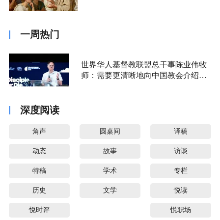
一周热门
世界华人基督教联盟总干事陈业伟牧
师：需要更清晰地向中国教会介绍福
音派
深度阅读
角声
圆桌间
译稿
动态
故事
访谈
特稿
学术
专栏
历史
文学
悦读
悦时评
悦职场