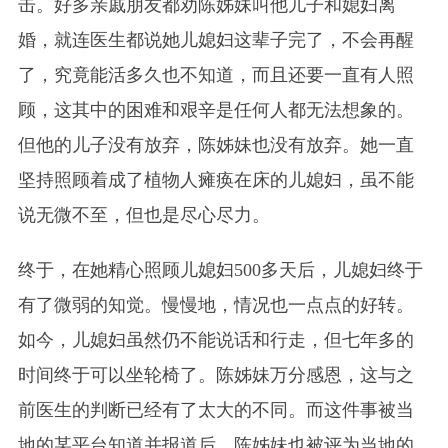
击。好多亲戚朋友都劝陈姊妹叫他儿子和媳妇离
婚，就连医生都说她儿媳妇这辈子完了，不会再醒
了，究竟能活多久也不知道，而且还要一直有人照
顾，这其中的困难和艰辛是任何人都无法想象的。
但他的儿子没有放弃，陈姊妹也没有放弃。她一直
坚持照顾着成了植物人瘫痪在床的儿媳妇，虽不能
说无微不至，但也是尽心尽力。
终于，在她精心照顾儿媳妇500多天后，儿媳妇终于
有了微弱的知觉。慢慢地，情况也一点点的好转。
如今，儿媳妇虽然仍不能说话和行走，但七年多的
时间终于可以坐轮椅了。陈姊妹万分感恩，这与之
前医生的判断已经有了太大的不同。而这件事被当
地的某平台知道并报道后，陈姊妹也被评为当地的