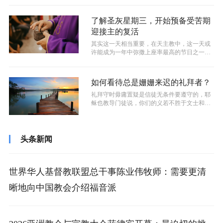
了解圣灰星期三，开始预备受苦期
迎接主的复活
其实这一天相当重要，在天主教中，这一天或
许能成为一年中弥撒上座率最高的节日之一。
因为圣灰星期三意味着四旬期的开始，也...
如何看待总是姗姗来迟的礼拜者？
礼拜守时毋庸置疑是信徒无条件要遵守的，耶
稣也教导门徒说，你们的义若不胜于文士和法
利赛人的义，断不能进天国。但我们也要...
头条新闻
世界华人基督教联盟总干事陈业伟牧师：需要更清
晰地向中国教会介绍福音派