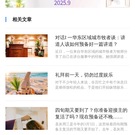
相关文章
对话I 一华东区域城市牧者谈：讲
道人该如何预备好一篇讲道？
近日，一位来自华东区域的城市牧者方牧师分
享了自己在讲台服事中的经验。她强调讲道人
要有自己讲台的榜样和标竿，这可以激发...
礼拜前一天，切勿过度娱乐
对于不少年轻人来说，在百忙之中有个休息日
是难得放松的机会。于是他们开始纵情娱乐，
比如刷影视剧（短剧）、玩游戏或者到娱...
四旬期又要到了？你准备迎接主的
复活了吗？现在预备还不晚……
​圣灰周三是今年的3月5日，这意味着四旬期预
备主复活的节期又要开始了。去年，圣灰周三
始于中国农历新年的正月初五，很多...