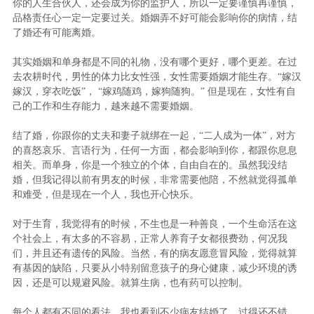
你的人生合伙人，还会成为你的监护人，所以一定要谨慎再谨慎，
品格责任心一定一定要过关。婚姻弄不好可能会影响你的病情，结
了婚还有可能离婚。
其实婚姻和单身都是不同的礼物，没有哪个更好，哪个更差。在过
去农耕时代，男性的体力比女性强，女性需要婚姻才能生存。“嫁汉
嫁汉，穿衣吃饭”， “嫁鸡随鸡，嫁狗随狗。” 但是现在，女性有自
己的工作和生存能力，越来越不需要婚姻。
结了婚，你跟你的丈夫和妻子就绑在一起，“二人成为一体”，对方
的喜怒哀乐
、
言语行为，任何一方面，都会影响到你，都跟你息息
相关。而单身，你是一个独立的个体，自由自在的。虽然我没结
婚，但我记得以前有男友的时候，非常需要他陪，不然就觉得孤单
和难受，但是现在一个人，我也开心快乐。
对于生育，我觉得有的时候，不生也是一种善良，一个生命活在这
个社会上，有太多的不容易，正常人养育子女都很费劲，何况我
们，并且还有遗传的风险。当然，有的病友愿意冒风险，觉得就算
有基因的缺陷，只要从小特别留意孩子的身心健康，减少环境的诱
因，还是可以规避风险。就算生病，也有药可以控制。
每个人都有不同的看法，我也看到不少病友结婚了，过得还不错。