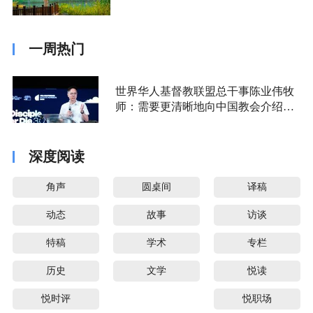
一周热门
世界华人基督教联盟总干事陈业伟牧
师：需要更清晰地向中国教会介绍福
音派
深度阅读
角声
圆桌间
译稿
动态
故事
访谈
特稿
学术
专栏
历史
文学
悦读
悦时评
悦职场