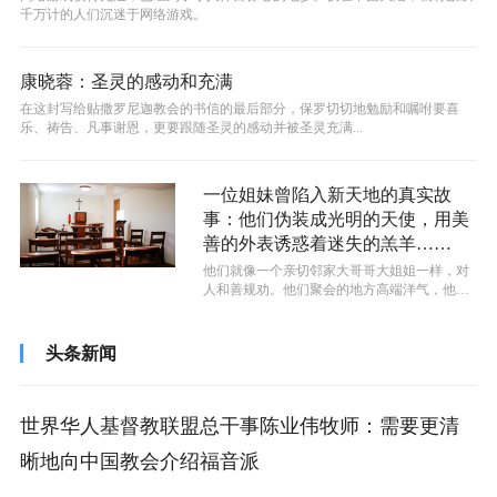
千万计的人们沉迷于网络游戏。
康晓蓉：圣灵的感动和充满
在这封写给贴撒罗尼迦教会的书信的最后部分，保罗切切地勉励和嘱咐要喜
乐、祷告、凡事谢恩，更要跟随圣灵的感动并被圣灵充满...
一位姐妹曾陷入新天地的真实故
事：他们伪装成光明的天使，用美
善的外表诱惑着迷失的羔羊……
他们就像一个亲切邻家大哥哥大姐姐一样，对
人和善规劝。他们聚会的地方高端洋气，他们
的聚会内容活泼有趣，他们的讲道以经解...
头条新闻
世界华人基督教联盟总干事陈业伟牧师：需要更清
晰地向中国教会介绍福音派