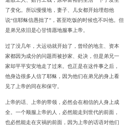
遣散工人、赔付工钱，原本富裕的生活一下子发生
了变化。所以慢慢地，妻子、儿女都开始埋怨他
说“信耶稣信愚拙了”，甚至吃饭的时候也不叫他。但
是弟兄依旧是心甘情愿地服事
上帝
。
过了没几年，大运动就开始了，曾经的地主、资本
家都因为成分的问题而被抄家、处决，但是弟兄一
家却平平安安地走了过来。也正是在这件事之后，
他身边很多人信了耶稣，因为他们在弟兄的身上看
见了
上帝
的同在和保守。
上帝
的话、
上帝
的带领，必然会在相信的人身上成
全。一个顺服
上帝
的人，必然能走到世代的前面，
也必然能走在灾祸的前面，因为
上帝
的话语对他们