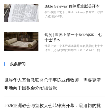
Bible Gateway 移除受难版英译本
在招致批评之下，Bible Gateway 从网站上移除
了受难版译本。
钩沉 | 世界上第一个圣经译本：七
十士译本
​世界上第一个圣经译本就是大名鼎鼎的七十士
译本，是新约时代通用的《希伯来圣经》的希
腊语译本，现今普遍被犹太教和基督教...
头条新闻
世界华人基督教联盟总干事陈业伟牧师：需要更清
晰地向中国教会介绍福音派
2026亚洲教会与宣教大会菲律宾开幕：最迫切的挑