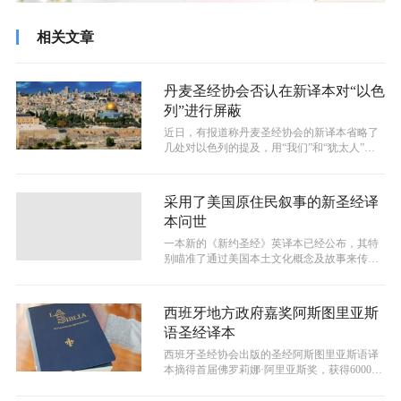
相关文章
丹麦圣经协会否认在新译本对“以色
列”进行屏蔽
近日，有报道称丹麦圣经协会的新译本省略了
几处对以色列的提及，用“我们”和“犹太人”之
类的词语替换了该词。对此，协会进...
采用了美国原住民叙事的新圣经译
本问世
一本新的《新约圣经》英译本已经公布，其特
别瞄准了通过美国本土文化概念及故事来传达
基督教信仰。8月31日，题为《第一民...
西班牙地方政府嘉奖阿斯图里亚斯
语圣经译本
西班牙圣经协会出版的圣经阿斯图里亚斯语译
本摘得首届佛罗莉娜·阿里亚斯奖，获得6000欧
元资助。该奖项由地方性文化、语...